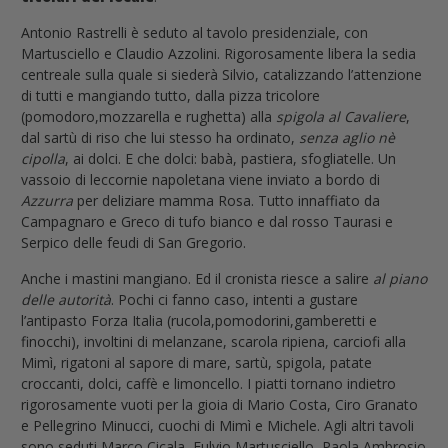
Antonio Rastrelli è seduto al tavolo presidenziale, con
Martusciello e Claudio Azzolini. Rigorosamente libera la sedia
centreale sulla quale si siederà Silvio, catalizzando l’attenzione
di tutti e mangiando tutto, dalla pizza tricolore
(pomodoro,mozzarella e rughetta) alla
spigola al Cavaliere
,
dal sartù di riso che lui stesso ha ordinato,
senza aglio nè
cipolla
, ai dolci. E che dolci: babà, pastiera, sfogliatelle. Un
vassoio di leccornie napoletana viene inviato a bordo di
Azzurra
per deliziare mamma Rosa. Tutto innaffiato da
Campagnaro e Greco di tufo bianco e dal rosso Taurasi e
Serpico delle feudi di San Gregorio.
Anche i mastini mangiano. Ed il cronista riesce a salire
al piano
delle autorità
. Pochi ci fanno caso, intenti a gustare
l’antipasto Forza Italia (rucola,pomodorini,gamberetti e
finocchi), involtini di melanzane, scarola ripiena, carciofi alla
Mimì, rigatoni al sapore di mare, sartù, spigola, patate
croccanti, dolci, caffè e limoncello. I piatti tornano indietro
rigorosamente vuoti per la gioia di Mario Costa, Ciro Granato
e Pellegrino Minucci, cuochi di Mimì e Michele. Agli altri tavoli
sono seduti Marco Cicala, Fulvio Martusciello, Paola Ambrosio