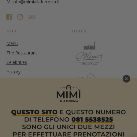
M. info@mimiallaferrovia.it
SITE
UTILS
Menu
The Restaurant
Celebrities
History
News
Contact us
Reservation
NEWSLETTER
Subscribe to our newsletter to be updated on our offers and
news.