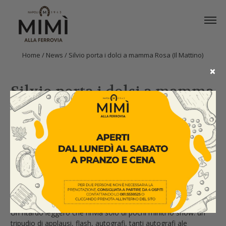
Home
/
News
/
Silvio porta i dolci a mamma Rosa (Il Mattino)
×
Silvio porta i dolci a mamma
Rosa (Il Mattino)
In
Club
Rassegna
di
Mimì alla
16 October
News
Stampa
Ferrovia
2011
Arriva poco dopo le dieci di sera, quando i suoi uomini hanno
già consumato metà cena.
Un ritardo leggero che rinvia solo di pochi miniti lo show: un
tripudio di applausi, flash, autografi, tanti autografi ale