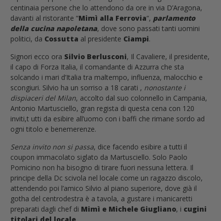
centinaia persone che lo attendono da ore in via D’Aragona,
davanti al ristorante “
Mimì alla Ferrovia
“,
parlamento
della cucina napoletana
, dove sono passati tanti uomini
politici, da
Cossutta
al presidente
Ciampi
.
Signori ecco ora
Silvio Berlusconi
, Il Cavaliere, il presidente,
il capo di Forza Italia, il comandante di Azzurra che sta
solcando i mari d’Italia tra maltempo, influenza, malocchio e
scongiuri. Silvio ha un sorriso a 18 carati ,
nonostante i
dispiaceri del Milan
, accolto dal suo colonnello in Campania,
Antonio Martusciello, gran regista di questa cena con 120
inviti,t utti da esibire all’uomo con i baffi che rimane sordo ad
ogni titolo e benemerenze.
Senza invito non si passa
, dice facendo esibire a tutti il
coupon immacolato siglato da Martusciello. Solo Paolo
Pomicino non ha bisogno di tirare fuori nessuna lettera. Il
principe della Dc scivola nel locale come un ragazzo discolo,
attendendo poi l’amico Silvio al piano superiore, dove già il
gotha del centrodestra è a tavola, a gustare i manicaretti
preparati dagli chef di
Mimì e Michele Giugliano
, i
cugini
titolari del locale
.